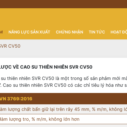
ẨM
NĂNG LỰC SẢN XUẤT
CHỨNG NHẬN
TIN TỨC
HOẠT Đ
 SVR CV50
LƯỢC VỀ CAO SU THIÊN NHIÊN SVR CV50
su thiên nhiên SVR CV50 là một trong số sản phảm mới mà
. Cao su thiên nhiên SVR CV50 có các chỉ tiêu lý hóa như s
VN 3769:2016
Hàm lượng chất bẩn giữ lại trên rây 45 mm, % m/m, không l
Hàm lượng tro, % m/m, không lớn hơn