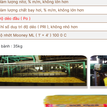
Hàm lượng nitơ, % m/m, không lớn hơn
Hàm lượng chất bay hơi, % m/m, không lớn hơn
Độ dẻo đầu ( Po )
Chỉ số duy trì độ dẻo ( PRI ), không nhỏ hơn
Độ nhớt Mooney ML ( 1’ + 4’ ) 100 0 C
 bành : 35kg