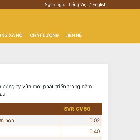
Ngôn ngữ:
Tiếng Việt
English
ỘNG XÃ HỘI
CHẤT LƯỢNG
LIÊN HỆ
 công ty vừa mới phát triển trong năm
au:
SVR
CV50
ớn hơn
0.02
0.40