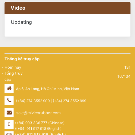
Video
Updating
Thống kê truy cập
Hôm nay
131
Tổng truy
167134
cập
Ấp 6, An Long, Hồ Chí Minh, Việt Nam
(+84) 274 3552 909 | (+84) 274 3552 999
sale@mivicorubber.com
(+84) 903 336 777 (Chinese)
((+84) 911 917 918 (English)
(+84) 911 917 918 (English)